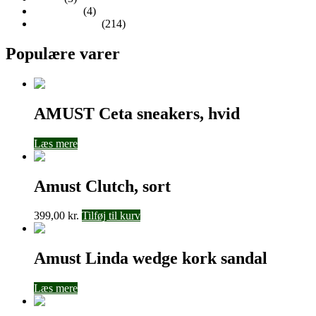
Tørklæder
(4)
Uncategorized
(214)
Populære varer
AMUST Ceta sneakers, hvid
Læs mere
Amust Clutch, sort
399,00
kr.
Tilføj til kurv
Amust Linda wedge kork sandal
Læs mere