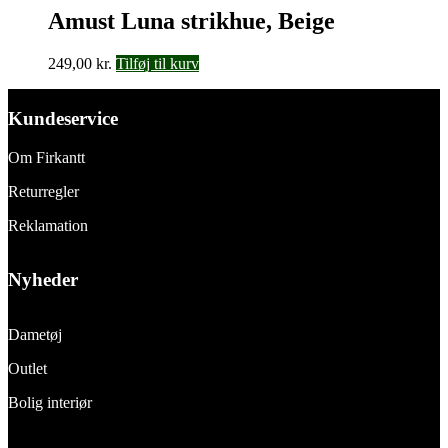
Amust Luna strikhue, Beige
249,00
kr.
Tilføj til kurv
Kundeservice
Om Firkantt
Returregler
Reklamation
Nyheder
Dametøj
Outlet
Bolig interiør