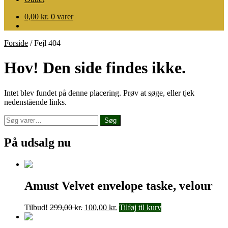
0,00
kr.
0 varer
Forside
/
Fejl 404
Hov! Den side findes ikke.
Intet blev fundet på denne placering. Prøv at søge, eller tjek
nedenstående links.
Søg
Søg
efter:
På udsalg nu
Amust Velvet envelope taske, velour
Den
Den
Tilbud!
299,00
kr.
100,00
kr.
Tilføj til kurv
oprindelige
aktuelle
pris
pris