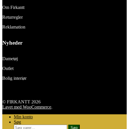
Om Firkantt
Returregler
Reklamation
Nyheder
Dametøj
Outlet
Bolig interiør
© FIRKANTT 2026
Lavet med WooCommerce
.
Min konto
Søg
Søg
Søg