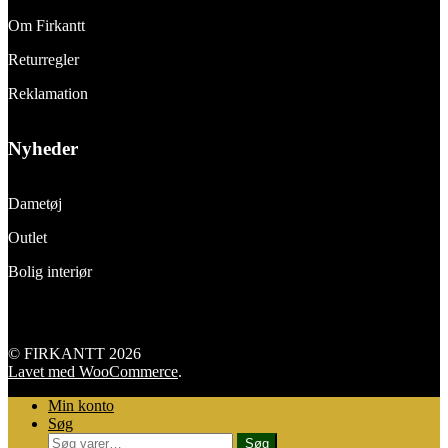
Om Firkantt
Returregler
Reklamation
Nyheder
Dametøj
Outlet
Bolig interiør
© FIRKANTT 2026
Lavet med WooCommerce
.
Min konto
Søg
Søg
Søg