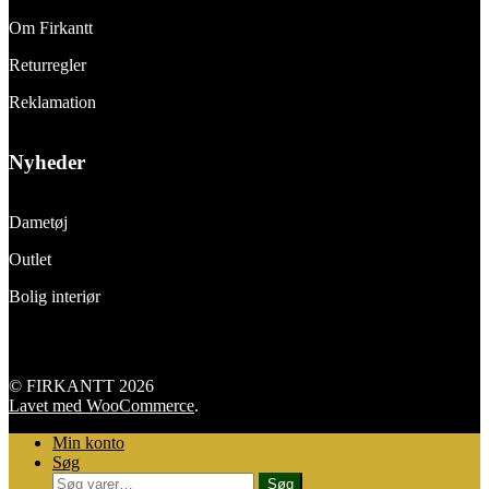
Om Firkantt
Returregler
Reklamation
Nyheder
Dametøj
Outlet
Bolig interiør
© FIRKANTT 2026
Lavet med WooCommerce
.
Min konto
Søg
Søg
Søg