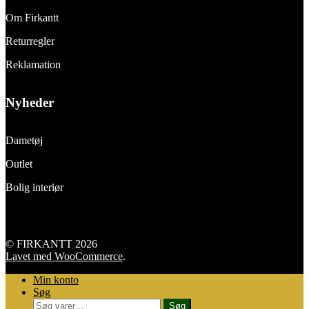
Om Firkantt
Returregler
Reklamation
Nyheder
Dametøj
Outlet
Bolig interiør
© FIRKANTT 2026
Lavet med WooCommerce
.
Min konto
Søg
Søg
Søg