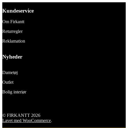
Kundeservice
Om Firkantt
Returregler
Reklamation
Nyheder
Dametøj
Outlet
Bolig interiør
© FIRKANTT 2026
Lavet med WooCommerce
.