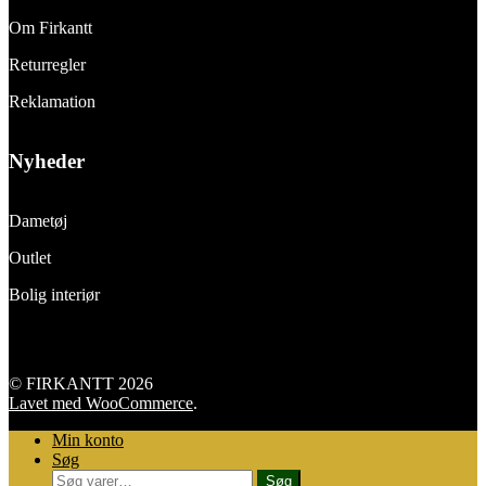
Om Firkantt
Returregler
Reklamation
Nyheder
Dametøj
Outlet
Bolig interiør
© FIRKANTT 2026
Lavet med WooCommerce
.
Min konto
Søg
Søg
Søg