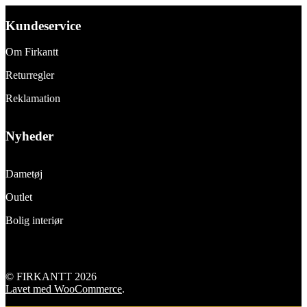
Kundeservice
Om Firkantt
Returregler
Reklamation
Nyheder
Dametøj
Outlet
Bolig interiør
© FIRKANTT 2026
Lavet med WooCommerce
.