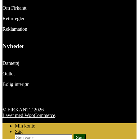
Om Firkantt
Returregler
Reklamation
Nyheder
Dametøj
Outlet
Bolig interiør
© FIRKANTT 2026
Lavet med WooCommerce
.
Min konto
Søg
Søg
Søg