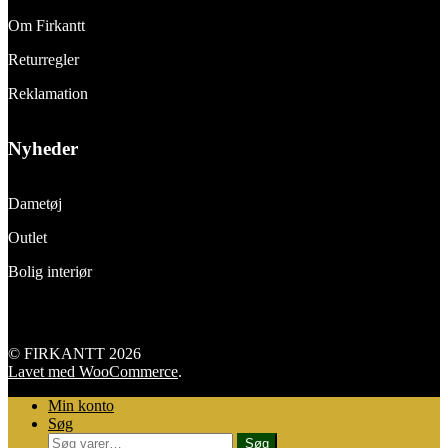
Om Firkantt
Returregler
Reklamation
Nyheder
Dametøj
Outlet
Bolig interiør
© FIRKANTT 2026
Lavet med WooCommerce
.
Min konto
Søg
Søg
Søg