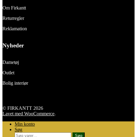
Om Firkantt
Returregler
Reklamation
Nyheder
Dametøj
Outlet
Bolig interiør
© FIRKANTT 2026
Lavet med WooCommerce
.
Min konto
Søg
Søg
Søg