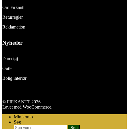
Om Firkantt
Returregler
Reklamation
Nyheder
Dametøj
Outlet
Bolig interiør
© FIRKANTT 2026
Lavet med WooCommerce
.
Min konto
Søg
Søg
Søg