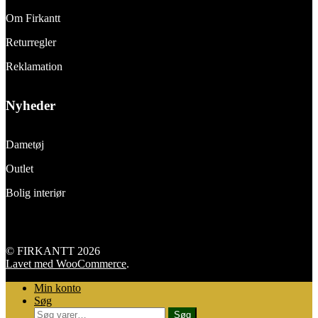
Om Firkantt
Returregler
Reklamation
Nyheder
Dametøj
Outlet
Bolig interiør
© FIRKANTT 2026
Lavet med WooCommerce
.
Min konto
Søg
Søg
Søg