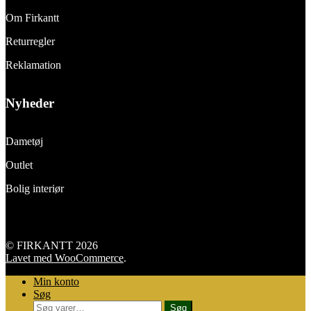
Om Firkantt
Returregler
Reklamation
Nyheder
Dametøj
Outlet
Bolig interiør
© FIRKANTT 2026
Lavet med WooCommerce
.
Min konto
Søg
Søg
Søg