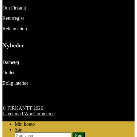
Om Firkantt
Returregler
Reklamation
Nyheder
Dametøj
Outlet
Bolig interiør
© FIRKANTT 2026
Lavet med WooCommerce
.
Min konto
Søg
Søg
Søg