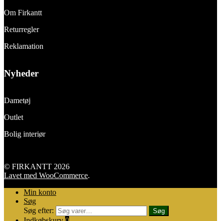
Om Firkantt
Returregler
Reklamation
Nyheder
Dametøj
Outlet
Bolig interiør
© FIRKANTT 2026
Lavet med WooCommerce
.
Min konto
Søg
Søg efter:
Søg
Indkøbskurv
0