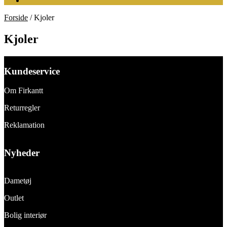
Forside
/
Kjoler
Kjoler
Kundeservice
Om Firkantt
Returregler
Reklamation
Nyheder
Dametøj
Outlet
Bolig interiør