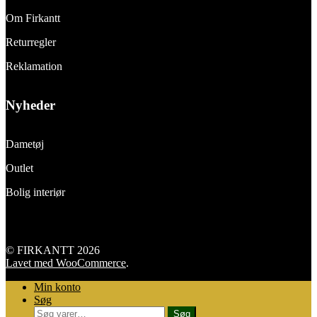
Om Firkantt
Returregler
Reklamation
Nyheder
Dametøj
Outlet
Bolig interiør
© FIRKANTT 2026
Lavet med WooCommerce
.
Min konto
Søg
Søg
Søg