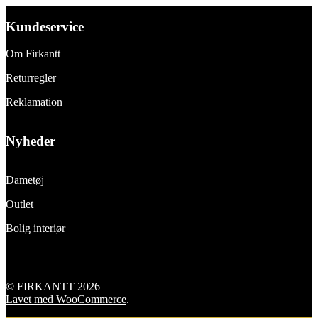
Kundeservice
Om Firkantt
Returregler
Reklamation
Nyheder
Dametøj
Outlet
Bolig interiør
© FIRKANTT 2026
Lavet med WooCommerce
.