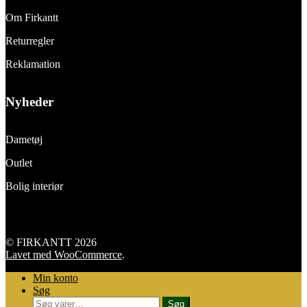
Om Firkantt
Returregler
Reklamation
Nyheder
Dametøj
Outlet
Bolig interiør
© FIRKANTT 2026
Lavet med WooCommerce
.
Min konto
Søg
Søg
Søg