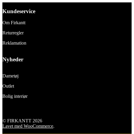
Kundeservice
Om Firkantt
Returregler
Reklamation
Nyheder
Dametøj
Outlet
Bolig interiør
© FIRKANTT 2026
Lavet med WooCommerce
.