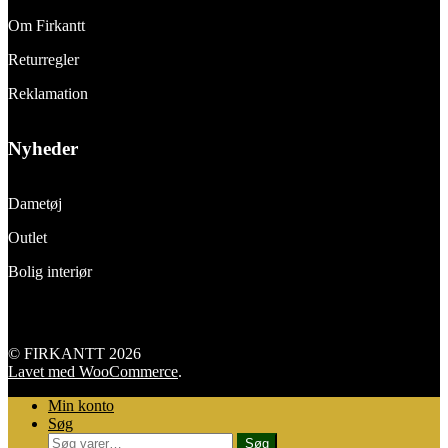
Om Firkantt
Returregler
Reklamation
Nyheder
Dametøj
Outlet
Bolig interiør
© FIRKANTT 2026
Lavet med WooCommerce
.
Min konto
Søg
Søg
Søg