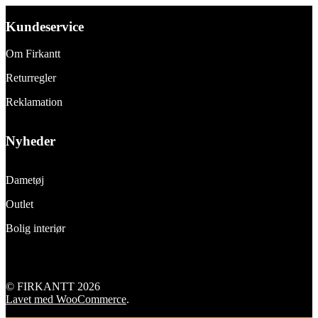
Kundeservice
Om Firkantt
Returregler
Reklamation
Nyheder
Dametøj
Outlet
Bolig interiør
© FIRKANTT 2026
Lavet med WooCommerce
.