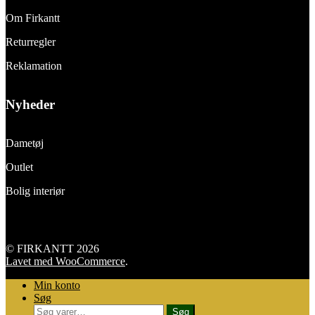
Om Firkantt
Returregler
Reklamation
Nyheder
Dametøj
Outlet
Bolig interiør
© FIRKANTT 2026
Lavet med WooCommerce
.
Min konto
Søg
Søg
Søg