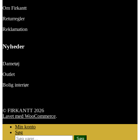
Om Firkantt
Returregler
Reklamation
Nyheder
Dametøj
Outlet
Bolig interiør
© FIRKANTT 2026
Lavet med WooCommerce
.
Min konto
Søg
Søg
Søg