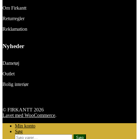
Om Firkantt
Returregler
Reklamation
Nyheder
Dametøj
Outlet
Bolig interiør
© FIRKANTT 2026
Lavet med WooCommerce
.
Min konto
Søg
Søg
Søg